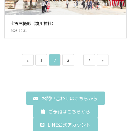
七五三撮影（湊川神社）
2023-10-31
投
ペ
ペ
ペ
…
ペ
«
1
2
3
7
»
稿
ー
ー
ー
ー
の
ジ
ジ
ジ
ジ
ペ
お問い合わせはこちらから
ー
ご予約はこちらから
ジ
LINE公式アカウント