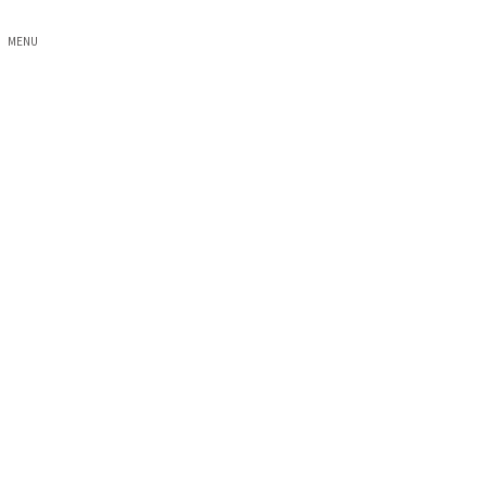
MENU
お宮参り
ホーム
お宮参り