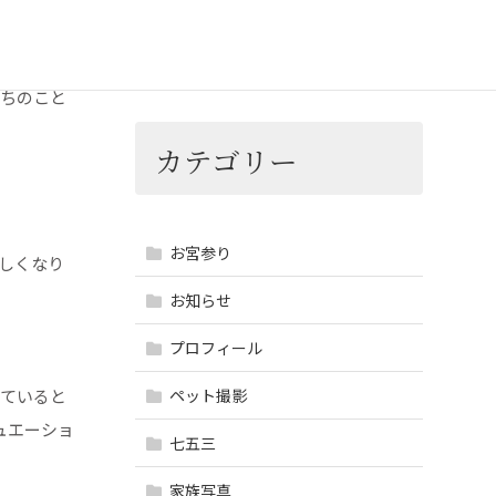
七五三撮影（阿比太神社）
2023-12-05
たちのこと
カテゴリー
お宮参り
しくなり
お知らせ
プロフィール
していると
ペット撮影
ュエーショ
七五三
家族写真