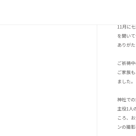
七五三・お宮参り・家族写真
ご家族は
BRACE PHOTO
11月に
を聞いて
ありがた
ご祈祷中
ご家族も
ました。
神社での
主役1人
ころ、お
ンの撮影